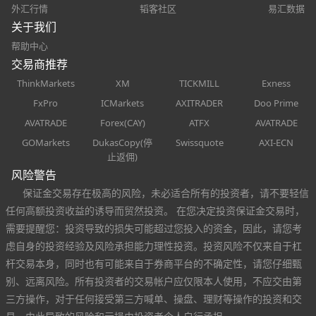
外汇行情
韬客社区
易汇数据
关于我们
帮助中心
交易商推荐
ThinkMarkets
XM
TICKMILL
Exness
FxPro
ICMarkets
AXITRADER
Doo Prime
AVATRADE
Forex(CAY)
ATFX
AVATRADE
GOMarkets
DukasCopy(停
Swissquote
AXI-ECN
止返佣)
风险警告
保证金交易存在极高的风险，未必适合所有的投资者，请不要轻信
任何高额投资收益的诱导而贸然投资。 在您决定投资保证金交易时，
需要提醒您：投资导致的损失可能超过您投入的资金，因此，请您考
虑自身的投资经验及风险承担能力理性投资。投资风险不仅来自于杠
杆交易本身，同时也有可能来自于券商平台的不确定性，请您仔细甄
别、远离风险。所有投资者的交易帐户应仅限本人使用，不应交由第
三方操作，对于任何接受第三方喊单、操盘、理财等操作的投资和交