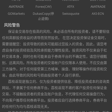
AVATRADE
Forex(CAY)
ATFX
AVATRADE
GOMarkets
DukasCopy(停
Swissquote
AXI-ECN
止返佣)
风险警告
保证金交易存在极高的风险，未必适合所有的投资者，请不要轻信
任何高额投资收益的诱导而贸然投资。 在您决定投资保证金交易时，
需要提醒您：投资导致的损失可能超过您投入的资金，因此，请您考
虑自身的投资经验及风险承担能力理性投资。投资风险不仅来自于杠
杆交易本身，同时也有可能来自于券商平台的不确定性，请您仔细甄
别、远离风险。所有投资者的交易帐户应仅限本人使用，不应交由第
三方操作，对于任何接受第三方喊单、操盘、理财等操作的投资和交
易，由此导致的风险和亏损由投资者个人自行承担。
荔枝返现是独立的、仅为投资者提供信息、降低投资成本的咨询类
网站，不隶属于任何券商平台。荔枝返现不邀约客户投资任何保证金
交易，不接触投资者的资金及账户信息，不代理任何交易操盘行为，
不向客户推荐任何券商平台。投资者应自行选择券商平台，券商平台
的任何行为均与荔枝返现无关。