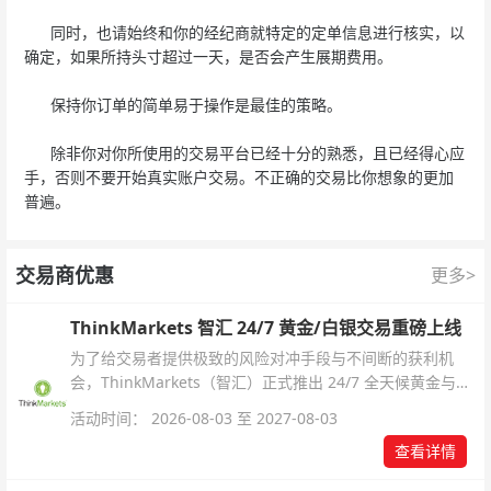
同时，也请始终和你的经纪商就特定的定单信息进行核实，以
确定，如果所持头寸超过一天，是否会产生展期费用。
保持你订单的简单易于操作是最佳的策略。
除非你对你所使用的交易平台已经十分的熟悉，且已经得心应
手，否则不要开始真实账户交易。不正确的交易比你想象的更加
普遍。
交易商优惠
更多>
ThinkMarkets 智汇 24/7 黄金/白银交易重磅上线
为了给交易者提供极致的风险对冲手段与不间断的获利机
会，ThinkMarkets（智汇）正式推出 24/7 全天候黄金与白
银交易！本文将为您详细拆解本次升级的核心交易品种、杠
活动时间： 2026-08-03 至 2027-08-03
杆配置、支持软件及交易细则。
查看详情