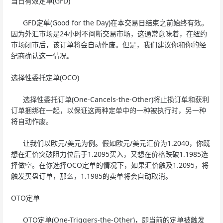
当日有效定单(GFD)
GFD定单(Good for the Day)在本交易日结束之前始终有效。
因为外汇市场是24小时不间断交易市场，这通常意味着，在纽约
市场闭市后，该订单将会自动作废。但是，我们建议你和你的经
纪商确认这一情况。
选择性委托定单(OCO)
选择性委托订单(One-Cancels-the-Other)将止损订单和获利
订单捆绑在一起，以保证这两种定单中的一种被执行时，另一种
将自动作废。
让我们以欧元/美元为例。假如欧元/美元汇价为1.2040，你既
想在汇价突破阻力位后于1.2095买入，又想在价格跌破1.1985选
择做空。在你选择OCO定单的情况下，如果汇价触及1.2095，将
触发买盘订单，那么，1.1985的卖单将会自动取消。
OTO定单
OTO定单(One-Triggers-the-Other)，即当前的定单被触发