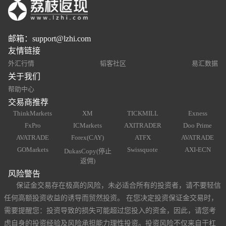
邮箱：
support@lzhi.com
友情链接
外汇行情
韬客社区
易汇数据
关于我们
帮助中心
交易商推荐
ThinkMarkets
XM
TICKMILL
Exness
FxPro
ICMarkets
AXITRADER
Doo Prime
AVATRADE
Forex(CAY)
ATFX
AVATRADE
GOMarkets
Swissquote
AXI-ECN
DukasCopy(停止
返佣)
风险警告
保证金交易存在极高的风险，未必适合所有的投资者，请不要轻信
任何高额投资收益的诱导而贸然投资。 在您决定投资保证金交易时，
需要提醒您：投资导致的损失可能超过您投入的资金，因此，请您考
虑自身的投资经验及风险承担能力理性投资。投资风险不仅来自于杠