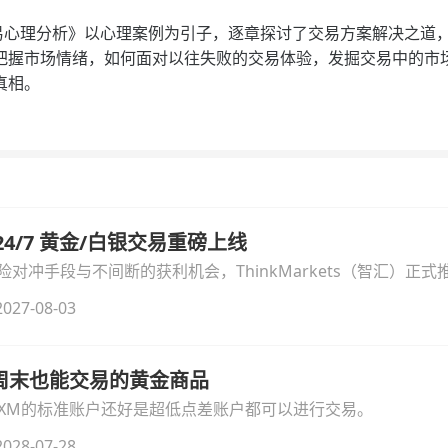
理分析》以心理案例为引子，逐章探讨了交易方案解决之道，
把握市场情绪，如何面对以往失败的交易体验，发掘交易中的市
真相。
汇 24/7 黄金/白银交易重磅上线
冲手段与不间断的获利机会，ThinkMarkets（智汇）正式推出
细拆解本次升级的核心交易品种、杠杆配置、支持软件及交易细
027-08-03
线周末也能交易的黄金商品
论XM的标准账户还好是超低点差账户都可以进行交易。
028-07-28