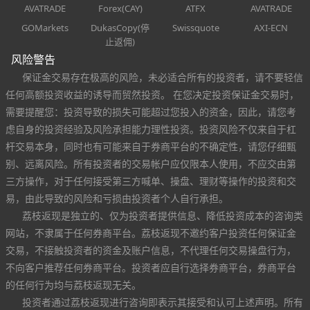
AVATRADE
Forex(CAY)
ATFX
AVATRADE
GOMarkets
DukasCopy(停
Swissquote
AXI-ECN
止返佣)
风险警告
保证金交易存在极高的风险，未必适合所有的投资者，请不要轻信
任何高额投资收益的诱导而贸然投资。 在您决定投资保证金交易时，
需要提醒您：投资导致的损失可能超过您投入的资金，因此，请您考
虑自身的投资经验及风险承担能力理性投资。投资风险不仅来自于杠
杆交易本身，同时也有可能来自于券商平台的不确定性，请您仔细甄
别、远离风险。所有投资者的交易帐户应仅限本人使用，不应交由第
三方操作，对于任何接受第三方喊单、操盘、理财等操作的投资和交
易，由此导致的风险和亏损由投资者个人自行承担。
荔枝返现是独立的、仅为投资者提供信息、降低投资成本的咨询类
网站，不隶属于任何券商平台。荔枝返现不邀约客户投资任何保证金
交易，不接触投资者的资金及账户信息，不代理任何交易操盘行为，
不向客户推荐任何券商平台。投资者应自行选择券商平台，券商平台
的任何行为均与荔枝返现无关。
投资者通过荔枝返现进行咨询即表示其接受和认可上述声明。所有