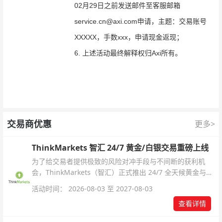
02月29日之前
发送邮件
至客服邮箱
service.cn@axi.com
申请，主题：交易账号
XXXXX，手数xxx，申请现金返现；
6. 上述活动最终解释权归Axi所有。
交易商优惠
更多>
ThinkMarkets 智汇 24/7 黄金/白银交易重磅上线
为了给交易者提供极致的风险对冲手段与不间断的获利机
会，ThinkMarkets（智汇）正式推出 24/7 全天候黄金与白
银交易！本文将为您详细拆解本次升级的核心交易品种、杠
活动时间： 2026-08-03 至 2027-08-03
杆配置、支持软件及交易细则。
查看详情