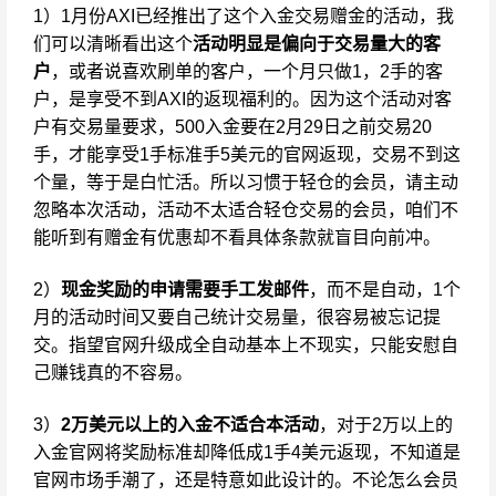
1）1月份AXI已经推出了这个入金交易赠金的活动，我
们可以清晰看出这个
活动明显是偏向于交易量大的客
户
，或者说喜欢刷单的客户，一个月只做1，2手的客
户，是享受不到AXI的返现福利的。因为这个活动对客
户有交易量要求，500入金要在2月29日之前交易20
手，才能享受1手标准手5美元的官网返现，交易不到这
个量，等于是白忙活。所以习惯于轻仓的会员，请主动
忽略本次活动，活动不太适合轻仓交易的会员，咱们不
能听到有赠金有优惠却不看具体条款就盲目向前冲。
2）
现金奖励的申请需要手工发邮件
，而不是自动，1个
月的活动时间又要自己统计交易量，很容易被忘记提
交。指望官网升级成全自动基本上不现实，只能安慰自
己赚钱真的不容易。
3）
2万美元以上的入金不适合本活动
，对于2万以上的
入金官网将奖励标准却降低成1手4美元返现，不知道是
官网市场手潮了，还是特意如此设计的。不论怎么会员