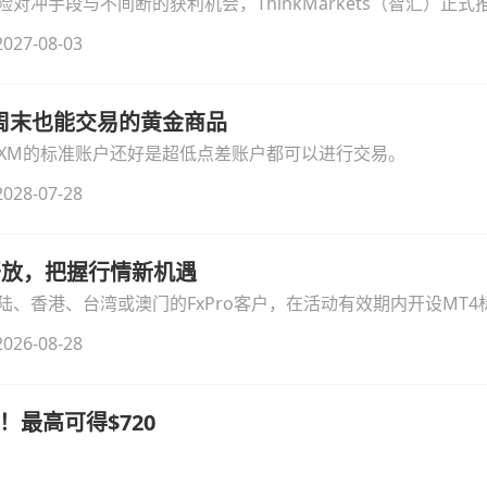
冲手段与不间断的获利机会，ThinkMarkets（智汇）正式推出
细拆解本次升级的核心交易品种、杠杆配置、支持软件及交易细
027-08-03
线周末也能交易的黄金商品
论XM的标准账户还好是超低点差账户都可以进行交易。
028-07-28
时开放，把握行情新机遇
、香港、台湾或澳门的FxPro客户，在活动有效期内开设MT4标
无需额外复杂操作。
026-08-28
！最高可得$720