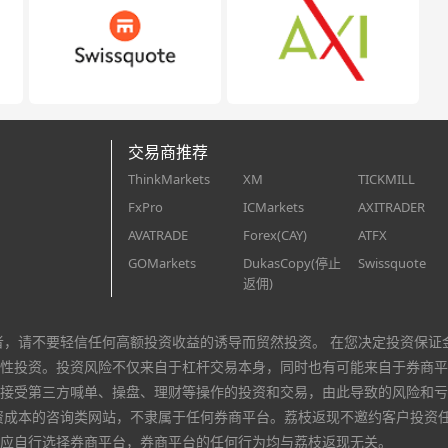
交易商推荐
ThinkMarkets
XM
TICKMILL
FxPro
ICMarkets
AXITRADER
AVATRADE
Forex(CAY)
ATFX
GOMarkets
DukasCopy(停止
Swissquote
返佣)
者，请不要轻信任何高额投资收益的诱导而贸然投资。 在您决定投资保证
性投资。投资风险不仅来自于杠杆交易本身，同时也有可能来自于券商平
接受第三方喊单、操盘、理财等操作的投资和交易，由此导致的风险和亏
资成本的咨询类网站，不隶属于任何券商平台。荔枝返现不邀约客户投资
应自行选择券商平台，券商平台的任何行为均与荔枝返现无关。