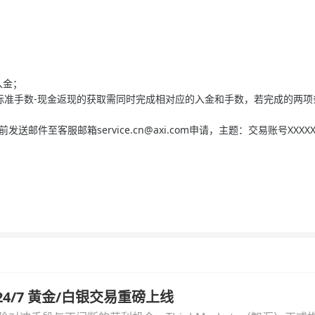
入金；
属的标准手数-现金返现的获取需同时完成相对应的入金和手数，若完成的两
日之前发送邮件至客服邮箱
service.cn@axi.com
申请，主题：交易账号XXXX
汇 24/7 黄金/白银交易重磅上线