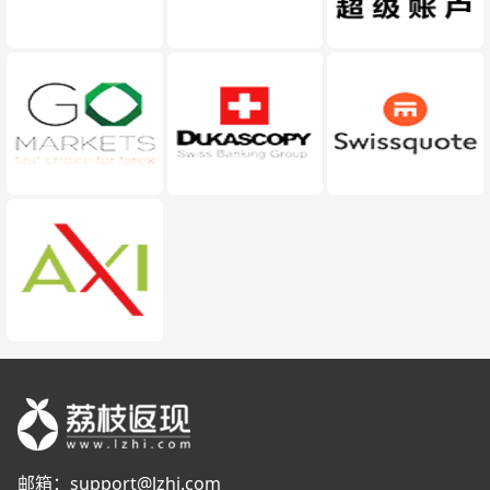
邮箱：
support@lzhi.com