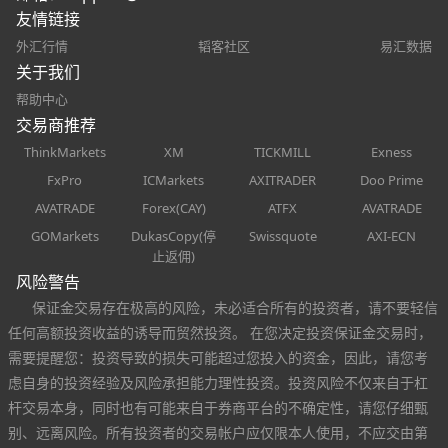
友情链接
外汇行情
韬客社区
易汇数据
关于我们
帮助中心
交易商推荐
ThinkMarkets
XM
TICKMILL
Exness
FxPro
ICMarkets
AXITRADER
Doo Prime
AVATRADE
Forex(CAY)
ATFX
AVATRADE
GOMarkets
DukasCopy(停
Swissquote
AXI-ECN
止返佣)
风险警告
保证金交易存在极高的风险，未必适合所有的投资者，请不要轻信
任何高额投资收益的诱导而贸然投资。 在您决定投资保证金交易时，
需要提醒您：投资导致的损失可能超过您投入的资金，因此，请您考
虑自身的投资经验及风险承担能力理性投资。投资风险不仅来自于杠
杆交易本身，同时也有可能来自于券商平台的不确定性，请您仔细甄
别、远离风险。所有投资者的交易帐户应仅限本人使用，不应交由第