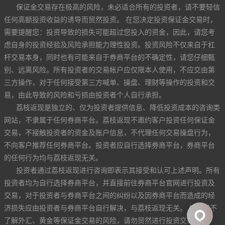
保证金交易存在极高的风险，未必适合所有的投资者，请不要轻信
任何高额投资收益的诱导而贸然投资。 在您决定投资保证金交易时，
需要提醒您：投资导致的损失可能超过您投入的资金，因此，请您考
虑自身的投资经验及风险承担能力理性投资。投资风险不仅来自于杠
杆交易本身，同时也有可能来自于券商平台的不确定性，请您仔细甄
别、远离风险。所有投资者的交易帐户应仅限本人使用，不应交由第
三方操作，对于任何接受第三方喊单、操盘、理财等操作的投资和交
易，由此导致的风险和亏损由投资者个人自行承担。
荔枝返现是独立的、仅为投资者提供信息、降低投资成本的咨询类
网站，不隶属于任何券商平台。荔枝返现不邀约客户投资任何保证金
交易，不接触投资者的资金及账户信息，不代理任何交易操盘行为，
不向客户推荐任何券商平台。投资者应自行选择券商平台，券商平台
的任何行为均与荔枝返现无关。
投资者通过荔枝返现进行咨询即表示其接受和认可上述声明。所有
投资者均为自行选择券商平台，并直接前往券商平台官网进行投资及
交易，对于投资者与券商平台之间的纠纷以及因券商平台而造成的经
济损失应由投资者与券商平台自行解决，与荔枝返现无关。 如果您不
了解外汇、黄金等保证金交易的风险，请勿贸然进行投资交易。