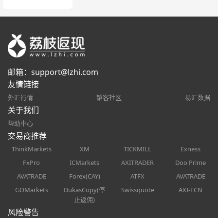
邮箱：
support@lzhi.com
友情链接
外汇行情
韬客社区
易汇数据
关于我们
帮助中心
交易商推荐
ThinkMarkets
XM
TICKMILL
Exness
FxPro
ICMarkets
AXITRADER
Doo Prime
AVATRADE
Forex(CAY)
ATFX
AVATRADE
GOMarkets
DukasCopy(停
Swissquote
AXI-ECN
止返佣)
风险警告