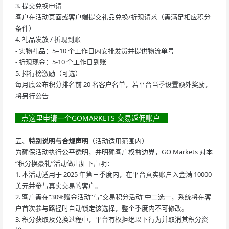
3. 提交兑换申请
客户在活动页面或客户端提交礼品兑换/折现请求（需满足相应积分
条件）
4. 礼品发放 / 折现到账
- 实物礼品：5–10 个工作日内安排发货并提供物流单号
- 折现现金：5-10 个工作日到账
5. 排行榜激励（可选）
每月底公布积分排名前 20 名客户名单，若平台当季设置额外奖励，
将另行公告
点这里申请一个GOMARKETS 交易返佣账户
五、
特别说明与合规声明
（活动适用范围内）
为确保活动执行公平透明，并明确客户权益边界，GO Markets 对本
“积分换豪礼”活动做出如下声明：
1. 本活动适用于 2025 年第三季度内，在平台真实账户入金满 10000
美元并参与真实交易的客户。
2. 客户需在“30%赠金活动”与“交易积分活动”中二选一，系统将在客
户首次参与路径时自动锁定该选择，整个季度内不可修改。
3. 积分获取及兑换过程中，平台有权拒绝以下行为并取消其积分资