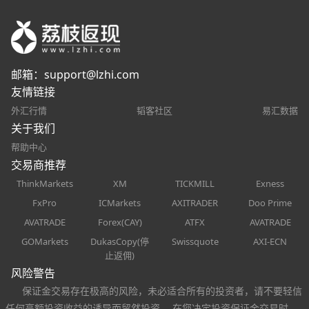
邮箱：
support@lzhi.com
友情链接
外汇行情
韬客社区
易汇数据
关于我们
帮助中心
交易商推荐
ThinkMarkets
XM
TICKMILL
Exness
FxPro
ICMarkets
AXITRADER
Doo Prime
AVATRADE
Forex(CAY)
ATFX
AVATRADE
GOMarkets
DukasCopy(停
Swissquote
AXI-ECN
止返佣)
风险警告
保证金交易存在极高的风险，未必适合所有的投资者，请不要轻信
任何高额投资收益的诱导而贸然投资。 在您决定投资保证金交易时，