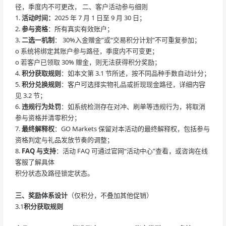
径，季度内不可更改， 二、客户活动参与细则
1.
活动时间：
2025 年 7 月 1 日至 9 月 30 日；
2.
参与资格
：所有真实有效账户；
3.
二选一机制
： 30%入金赠金”或“交易积分计划”不可重复参加；
o 系统将绑定其账户参与路径，季度内不可变更；
o 若客户已领取 30% 赠金，则无法获得积分奖励；
4.
积分获取规则
：如本文第 3.1 节所述，按不同品种手数自动计分；
5.
积分兑换规则
：客户可选择实物礼品或折现现金路径，详细内容
见 3.2 节；
6.
违规行为处罚
：如系统检测存在对冲、刷单等违规行为，将取消
参与资格并清零积分；
7.
最终解释权
：GO Markets 保留对本活动的最终解释权，包括参与
资格判定与礼品发放节奏的调整；
8.
FAQ 与支持
：活动 FAQ 可通过官网“活动中心”查看，或咨询在线
客服了解具体
积分状态及路径锁定状态。
三、奖励体系设计
（仅积分，不叠加其他促销）
3.1
积分获取规则