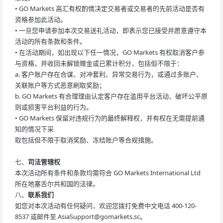
• GO Markets 高汇有权酌情决定交易者或交易者的先前活动是否有
资格参加此活动。
• 一旦您申请参加本次交易送礼活动，即表示您已接受并愿意遵守本
活动的所有条款和条件。
• 在活动期间，如出现以下任一情况，GO Markets 有权取消客户参
与资格，并收回未解锁赠金或已累计积分，包括但不限于：
a. 客户账户存在合谋、对冲套利、异常交易行为，或通过多账户、
关联账户等方式恶意刷取奖励；
b. GO Markets 有合理理由认定客户存在滥用平台活动、破坏公平原
则或损害平台利益的行为。
• GO Markets 保留对违规行为的最终解释权，并有权在无需提前通
知的情况下采
取包括但不限于取消奖励、冻结账户等合规措施。
七、
司法管辖权
本次活动所有条件和条款均需符合 GO Markets International Ltd
所在地塞舌尔共和国的法律。
八、
联系我们
如您对本次活动有任何疑问，欢迎您拨打免费中文电话 400-120-
8537 或邮件至
AsiaSupport@gomarkets.sc
。