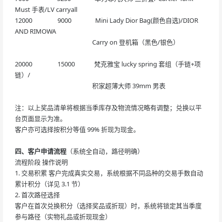
Must 手表/LV carryall
12000 9000 Mini Lady Dior Bag(颜色自选)/DIOR
AND RIMOWA
Carry on 登机箱（黑色/银色）
20000 15000 梵克雅宝 lucky spring 套组（手链+项
链）/
积家超薄大师 39mm 男表
注：以上奖品清单将根据当季库存及物流情况略有调整；兑换以平
台页面显示为准。
客户亦可选择按积分等值 99% 折现为现金。
四、客户申请流程
（系统全自动，路径明确）
流程阶段 操作说明
1. 交易积累 客户完成真实交易，系统根据不同品种的交易手数自动
累计积分（详见 3.1 节）
2. 首次路径选择
客户在首次兑换积分（选择奖品或折现）时，系统将锁定其当季度
参与路径（实物礼品或折现现金）