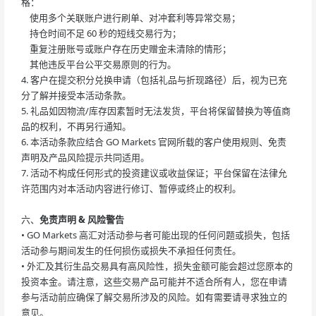
格：
使用多个关联账户进行刷单、对冲套利等异常交易；
持仓时间不足 60 秒的短线交易行为；
重复注册账号或账户存在历史赠金未清除的情形；
其他违反平台公平交易原则的行为。
4. 客户在提交积分兑换申请（包括礼品与折现路径）后，视为已充
分了解并接受本活动条款。
5. 礼品如因物流/库存因素暂时无法发货，平台将保留替换为等值商
品的权利，不再另行通知。
6. 本活动条款应结合 GO Markets 官网所载的客户使用规则、免责
声明及产品风险提示共同适用。
7. 活动不构成任何形式的投资建议或收益保证；平台保留在法律允
许范围内对本活动内容进行修订、暂停或终止的权利。
六、
免责声明 & 风险警告
• GO Markets 高汇对活动参与者可能出现的任何问题或损失，包括
活动参与期间发生的任何损伤或损失不承担任何责任。
• 外汇及其衍生品交易具有高风险性，损失金额可能会超过您原本的
投资本金。请注意，这些交易产品可能并不适合所有人，您在申请
参与活动前应确保了解交易所涉及的风险。如有需要请寻求独立的
意见。