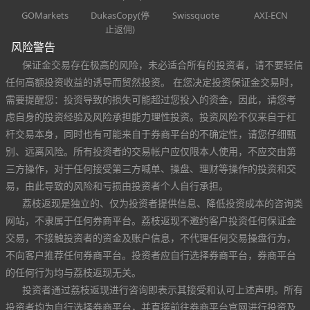
GOMarkets
DukasCopy(停
Swissquote
AXI-ECN
止返佣)
风险警告
保证金交易存在极高的风险，未必适合所有的投资者，请不要轻信
任何高额投资收益的诱导而贸然投资。 在您决定投资保证金交易时，
需要提醒您：投资导致的损失可能超过您投入的资金，因此，请您考
虑自身的投资经验及风险承担能力理性投资。投资风险不仅来自于杠
杆交易本身，同时也有可能来自于券商平台的不确定性，请您仔细甄
别、远离风险。所有投资者的交易帐户应仅限本人使用，不应交由第
三方操作，对于任何接受第三方喊单、操盘、理财等操作的投资和交
易，由此导致的风险和亏损由投资者个人自行承担。
荔枝返现是独立的、仅为投资者提供信息、降低投资成本的咨询类
网站，不隶属于任何券商平台。荔枝返现不邀约客户投资任何保证金
交易，不接触投资者的资金及账户信息，不代理任何交易操盘行为，
不向客户推荐任何券商平台。投资者应自行选择券商平台，券商平台
的任何行为均与荔枝返现无关。
投资者通过荔枝返现进行咨询即表示其接受和认可上述声明。所有
投资者均为自行选择券商平台，并直接前往券商平台官网进行投资及