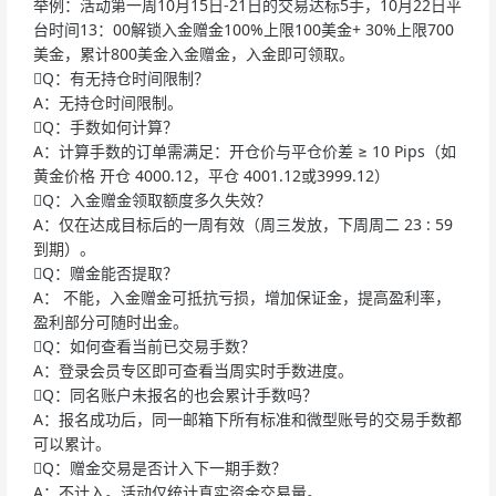
举例：活动第一周10月15日-21日的交易达标5手，10月22日平
台时间13：00解锁入金赠金100%上限100美金+ 30%上限700
美金，累计800美金入金赠金，入金即可领取。
Q：有无持仓时间限制？
A：无持仓时间限制。
Q：手数如何计算？
A：计算手数的订单需满足：开仓价与平仓价差 ≥ 10 Pips（如
黄金价格 开仓 4000.12，平仓 4001.12或3999.12）
Q：入金赠金领取额度多久失效？
A：仅在达成目标后的一周有效（周三发放，下周周二 23 : 59
到期）。
Q：赠金能否提取？
A： 不能，入金赠金可抵抗亏损，增加保证金，提高盈利率，
盈利部分可随时出金。
Q：如何查看当前已交易手数？
A：登录会员专区即可查看当周实时手数进度。
Q：同名账户未报名的也会累计手数吗？
A：报名成功后，同一邮箱下所有标准和微型账号的交易手数都
可以累计。
Q：赠金交易是否计入下一期手数？
A：不计入。活动仅统计真实资金交易量。