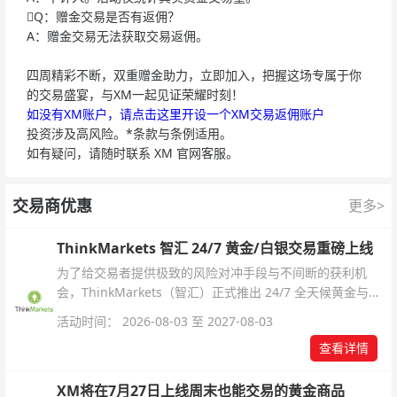
Q：赠金交易是否有返佣？
A：赠金交易无法获取交易返佣。
四周精彩不断，双重赠金助力，立即加入，把握这场专属于你
的交易盛宴，与XM一起见证荣耀时刻！
如没有XM账户，请点击这里开设一个XM交易返佣账户
投资涉及高风险。*条款与条例适用。
如有疑问，请随时联系 XM 官网客服。
交易商优惠
更多>
ThinkMarkets 智汇 24/7 黄金/白银交易重磅上线
为了给交易者提供极致的风险对冲手段与不间断的获利机
会，ThinkMarkets（智汇）正式推出 24/7 全天候黄金与白
银交易！本文将为您详细拆解本次升级的核心交易品种、杠
活动时间： 2026-08-03 至 2027-08-03
杆配置、支持软件及交易细则。
查看详情
XM将在7月27日上线周末也能交易的黄金商品